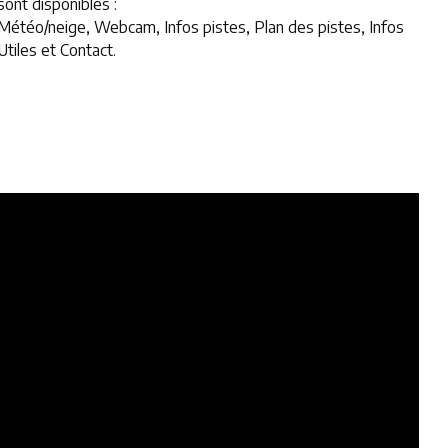
sont disponibles :
Météo/neige, Webcam, Infos pistes, Plan des pistes, Infos
Utiles et Contact.