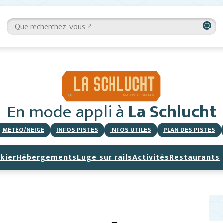
En mode appli
à
La Schlucht
MÉTÉO/NEIGE
INFOS PISTES
INFOS UTILES
PLAN DES PISTES
kier
Hébergements
Luge sur rails
Activités
Restaurants